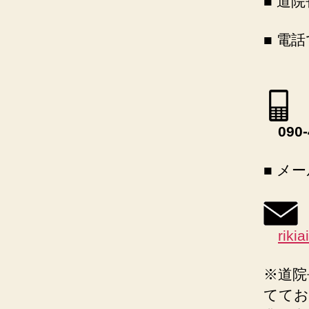
■ 道
■ 電
090-
■ メ
riki
※道院
ててお